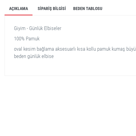
AÇIKLAMA
SIPARIŞ BILGISI
BEDEN TABLOSU
Giyim - Günlük Elbiseler
100% Pamuk
oval kesim bağlama aksesuarlı kısa kollu pamuk kumaş büyü
beden günlük elbise
stella shop
stellashop
sveltostella