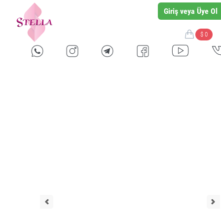
Giriş veya Üye Ol
$ 0