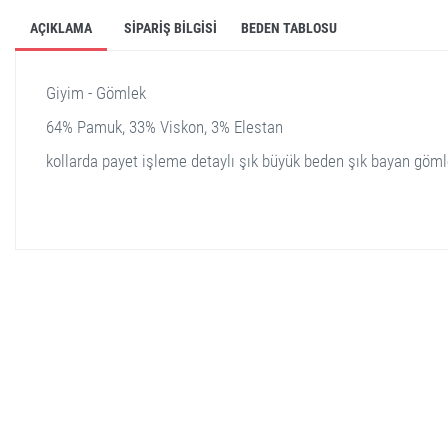
AÇIKLAMA
SIPARIŞ BILGISI
BEDEN TABLOSU
Giyim - Gömlek
64% Pamuk, 33% Viskon, 3% Elestan
kollarda payet işleme detaylı şık büyük beden şık bayan göm
stella shop
stellashop
sveltostella