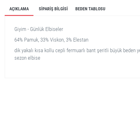
AÇIKLAMA
SIPARIŞ BILGISI
BEDEN TABLOSU
Giyim - Günlük Elbiseler
64% Pamuk, 33% Viskon, 3% Elestan
dik yakalı kısa kollu cepli fermuarlı bant şeritli büyük beden y
sezon elbise
stella shop
stellashop
sveltostella