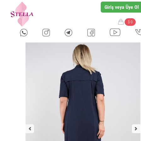
Giriş veya Üye Ol
$ 0