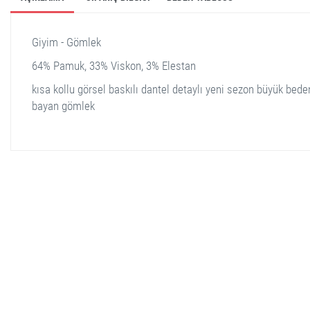
Giyim - Gömlek
64% Pamuk, 33% Viskon, 3% Elestan
kısa kollu görsel baskılı dantel detaylı yeni sezon büyük bede
bayan gömlek
stella shop
stellashop
sveltostella
svelto stella