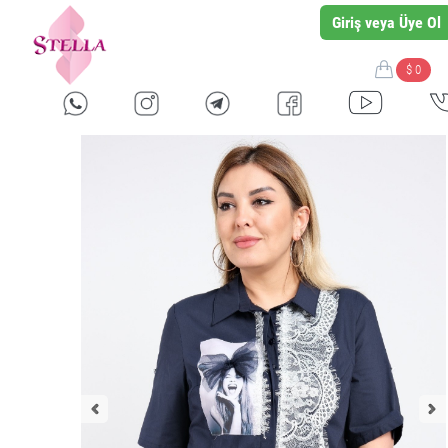
Giriş veya Üye Ol
$ 0