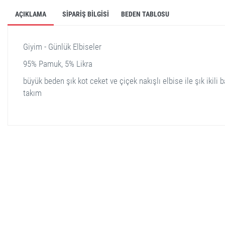
AÇIKLAMA
SIPARIŞ BILGISI
BEDEN TABLOSU
Giyim - Günlük Elbiseler
95% Pamuk, 5% Likra
büyük beden şık kot ceket ve çiçek nakışlı elbise ile şık ikili 
takım
stella shop
stellashop
sveltostella