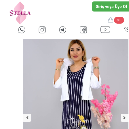
Giriş veya Üye Ol
$ 0