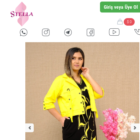
Giriş veya Üye Ol
$ 0