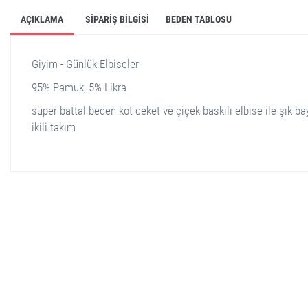
AÇIKLAMA
SIPARIŞ BILGISI
BEDEN TABLOSU
Giyim - Günlük Elbiseler
95% Pamuk, 5% Likra
süper battal beden kot ceket ve çiçek baskılı elbise ile şık b
ikili takım
stella shop
stellashop
sveltostella