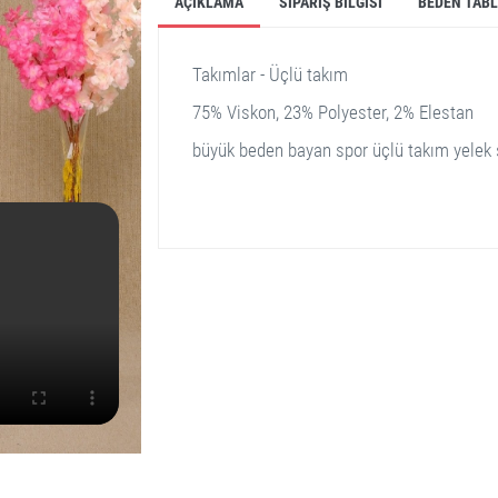
AÇIKLAMA
SIPARIŞ BILGISI
BEDEN TAB
Takımlar - Üçlü takım
75% Viskon, 23% Polyester, 2% Elestan
büyük beden bayan spor üçlü takım yelek 