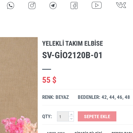
YELEKLI TAKIM ELBISE
SV-GIO2120B-01
55 $
RENK: BEYAZ
BEDENLER: 42, 44, 46, 48
QTY:
SEPETE EKLE