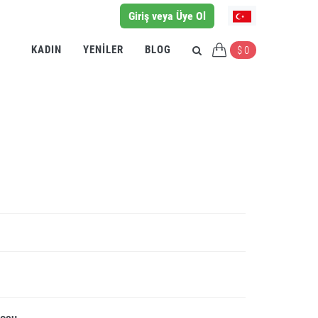
Giriş veya Üye Ol
KADIN
YENILER
BLOG
$ 0