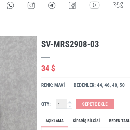
SV-MRS2908-03
34 $
RENK: MAVI
BEDENLER: 44, 46, 48, 50
QTY:
SEPETE EKLE
AÇIKLAMA
SIPARIŞ BILGISI
BEDEN TAB