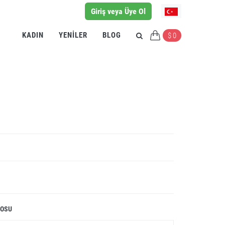
Giriş veya Üye Ol
KADIN
YENILER
BLOG
$ 0
LOSU