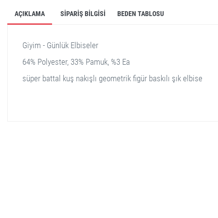
AÇIKLAMA
SIPARIŞ BILGISI
BEDEN TABLOSU
Giyim - Günlük Elbiseler
64% Polyester, 33% Pamuk, %3 Ea
süper battal kuş nakışlı geometrik figür baskılı şık elbise
stella shop
stellashop
sveltostella