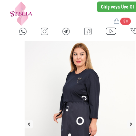
Giriş veya Üye Ol
$ 0