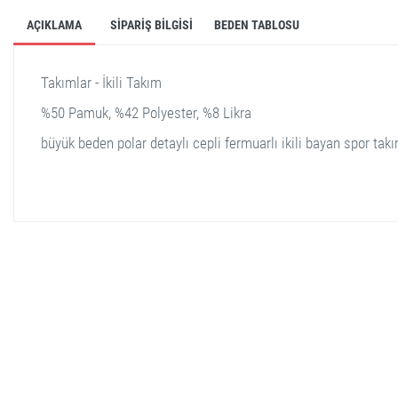
AÇIKLAMA
SIPARIŞ BILGISI
BEDEN TABLOSU
Takımlar - İkili Takım
%50 Pamuk, %42 Polyester, %8 Likra
büyük beden polar detaylı cepli fermuarlı ikili bayan spor tak
stella shop
stellashop
sveltostella