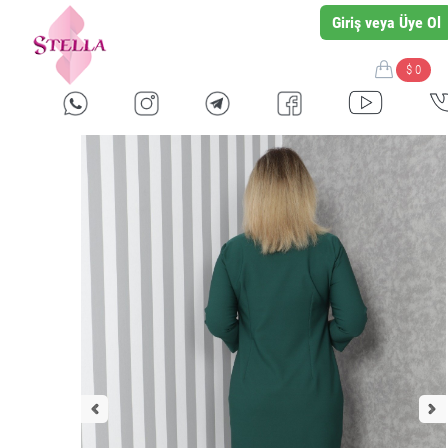
Giriş veya Üye Ol
$ 0