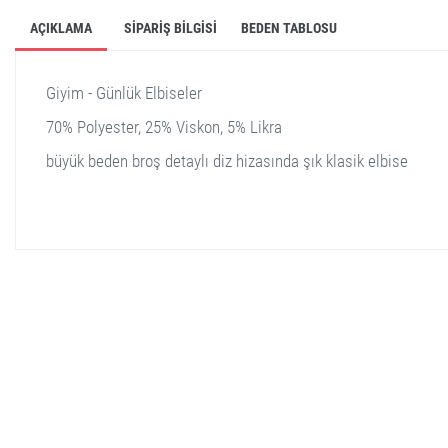
AÇIKLAMA
SIPARIŞ BILGISI
BEDEN TABLOSU
Giyim - Günlük Elbiseler
70% Polyester, 25% Viskon, 5% Likra
büyük beden broş detaylı diz hizasında şık klasik elbise
stella shop
stellashop
sveltostella