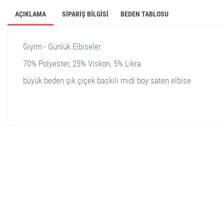
AÇIKLAMA
SIPARIŞ BILGISI
BEDEN TABLOSU
Giyim - Günlük Elbiseler
70% Polyester, 25% Viskon, 5% Likra
büyük beden şık çiçek baskılı midi boy saten elbise
stella shop
stellashop
sveltostella