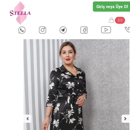
Giriş veya Üye Ol
$ 0