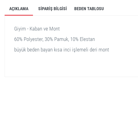
AÇIKLAMA
SIPARIŞ BILGISI
BEDEN TABLOSU
Giyim - Kaban ve Mont
60% Polyester, 30% Pamuk, 10% Elestan
büyük beden bayan kısa inci işlemeli deri mont
stella shop
stellashop
sveltostella