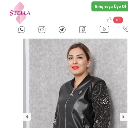
Giriş veya Üye Ol
$ 0