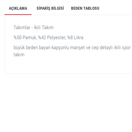
AÇIKLAMA
SIPARIŞ BILGISI
BEDEN TABLOSU
Takımlar - İkili Takım
%50 Pamuk, %42 Polyester, %8 Likra
büyük beden bayan kapşonlu manşet ve cep detaylı ikili spor
takım
stella shop
stellashop
sveltostella