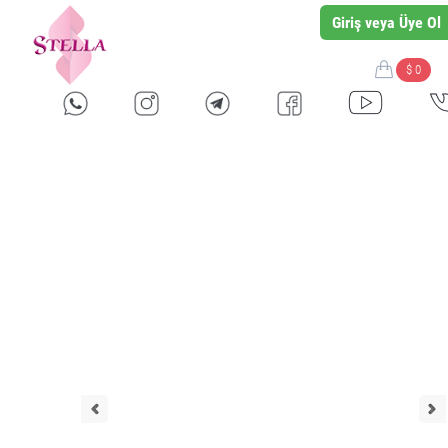
Giriş veya Üye Ol
$ 0