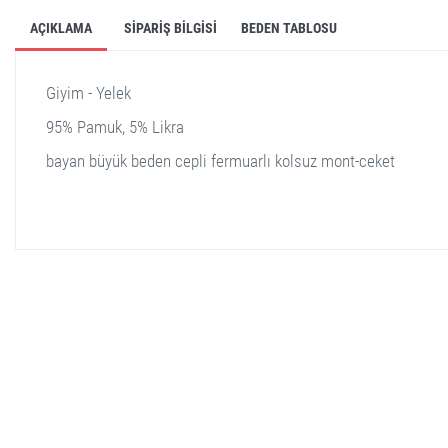
AÇIKLAMA
SIPARIŞ BILGISI
BEDEN TABLOSU
Giyim - Yelek
95% Pamuk, 5% Likra
bayan büyük beden cepli fermuarlı kolsuz mont-ceket
stella shop
stellashop
sveltostella