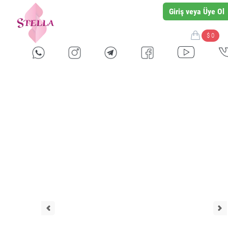
Giriş veya Üye Ol
$ 0