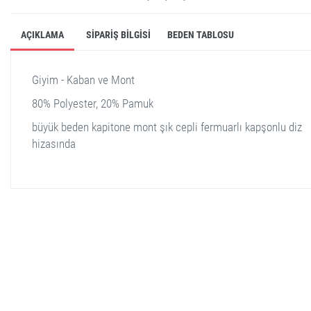
AÇIKLAMA
SIPARIŞ BILGISI
BEDEN TABLOSU
Giyim - Kaban ve Mont
80% Polyester, 20% Pamuk
büyük beden kapitone mont şık cepli fermuarlı kapşonlu diz
hizasında
stella shop
stellashop