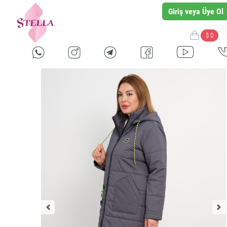
Giriş veya Üye Ol
$ 0