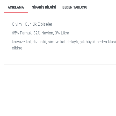
AÇIKLAMA
SIPARIŞ BILGISI
BEDEN TABLOSU
Giyim - Günlük Elbiseler
65% Pamuk, 32% Naylon, 3% Likra
kruvaze kol, diz üstü, sim ve kat detaylı, şık büyük beden klas
elbise
stella shop
stellashop
sveltostella