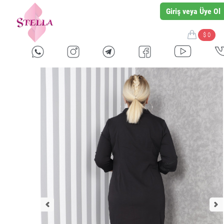
Giriş veya Üye Ol
$ 0