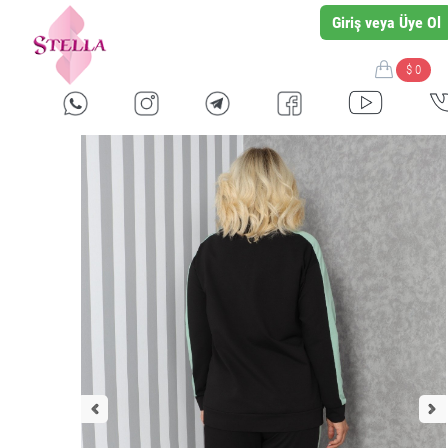
Giriş veya Üye Ol
$ 0