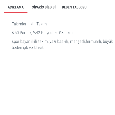
AÇIKLAMA
SIPARIŞ BILGISI
BEDEN TABLOSU
Takımlar - İkili Takım
%50 Pamuk, %42 Polyester, %8 Likra
spor bayan ikili takım, yazı baskılı, manşetli,fermuarlı, büyük
beden şık ve klasik
stella shop
stellashop
sveltostella