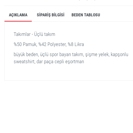
AÇIKLAMA
SIPARIŞ BILGISI
BEDEN TABLOSU
Takımlar - Üçlü takım
%50 Pamuk, %42 Polyester, %8 Likra
büyük beden, üçlü spor bayan takım, şişme yelek, kapşonlu
sweatshirt, dar paça cepli eşortman
stella shop
stellashop