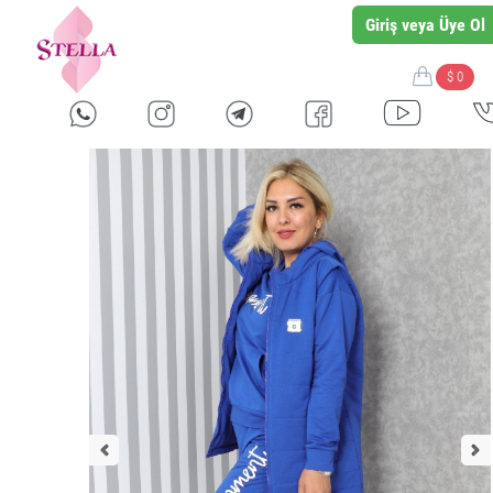
Giriş veya Üye Ol
$ 0