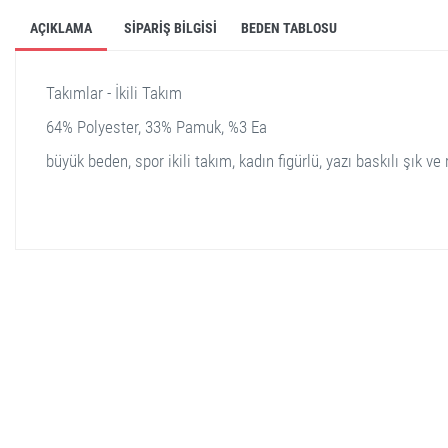
AÇIKLAMA
SIPARIŞ BILGISI
BEDEN TABLOSU
Takımlar - İkili Takım
64% Polyester, 33% Pamuk, %3 Ea
büyük beden, spor ikili takım, kadın figürlü, yazı baskılı şık ve
stella shop
stellashop
sveltostella