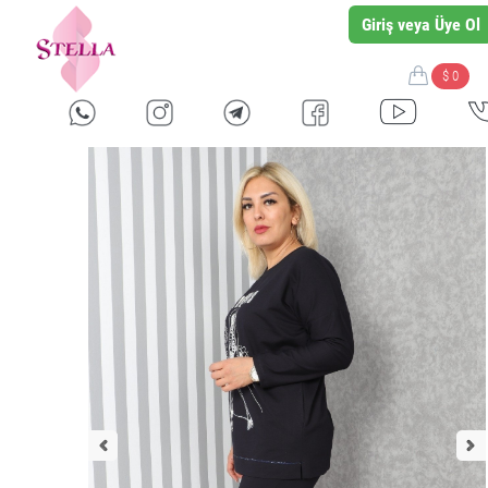
Giriş veya Üye Ol
$ 0