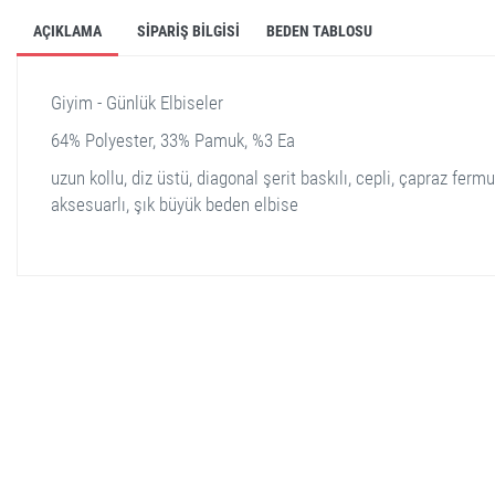
AÇIKLAMA
SIPARIŞ BILGISI
BEDEN TABLOSU
Giyim - Günlük Elbiseler
64% Polyester, 33% Pamuk, %3 Ea
uzun kollu, diz üstü, diagonal şerit baskılı, cepli, çapraz ferm
aksesuarlı, şık büyük beden elbise
stella shop
stellashop
sveltostella