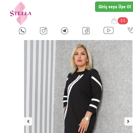
Giriş veya Üye Ol
$ 0