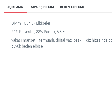
AÇIKLAMA
SIPARIŞ BILGISI
BEDEN TABLOSU
Giyim - Günlük Elbiseler
64% Polyester, 33% Pamuk, %3 Ea
yakası manşetli, fermuarlı, dijital yazı baskılı, diz hizasında ç
büyük beden elbise
stella shop
stellashop
sveltostella