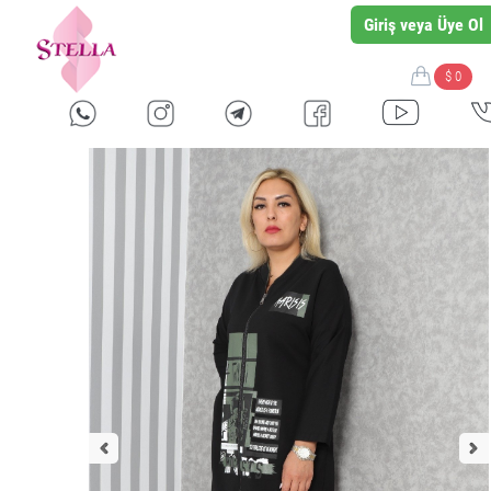
Giriş veya Üye Ol
$ 0