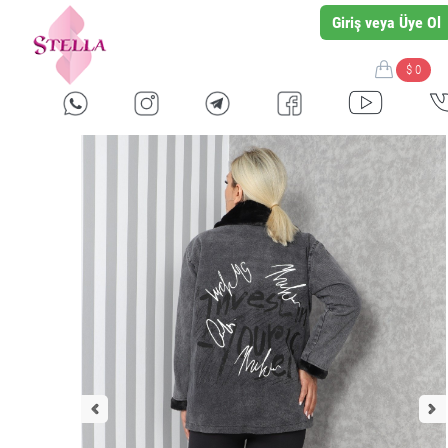
Giriş veya Üye Ol
$ 0