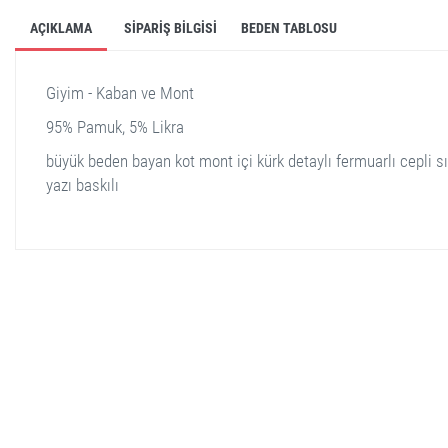
AÇIKLAMA
SIPARIŞ BILGISI
BEDEN TABLOSU
Giyim - Kaban ve Mont
95% Pamuk, 5% Likra
büyük beden bayan kot mont içi kürk detaylı fermuarlı cepli sı
yazı baskılı
stella shop
stellashop
sveltostella