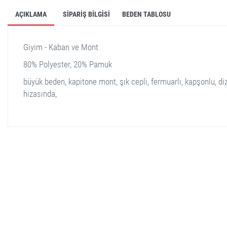
AÇIKLAMA
SIPARIŞ BILGISI
BEDEN TABLOSU
Giyim - Kaban ve Mont
80% Polyester, 20% Pamuk
büyük beden, kapitone mont, şık cepli, fermuarlı, kapşonlu, di
hizasında,
stella shop
stellashop
sveltostella