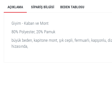
AÇIKLAMA
SIPARIŞ BILGISI
BEDEN TABLOSU
Giyim - Kaban ve Mont
80% Polyester, 20% Pamuk
büyük beden, kapitone mont, şık cepli, fermuarlı, kapşonlu, di
hizasında,
stella shop
stellashop
sveltostella