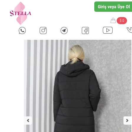
Giriş veya Üye Ol
$ 0