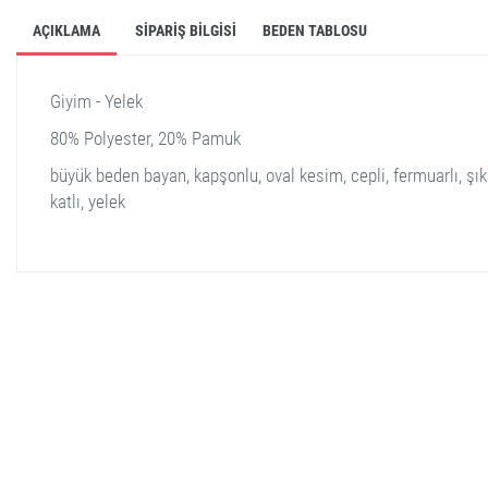
AÇIKLAMA
SIPARIŞ BILGISI
BEDEN TABLOSU
Giyim - Yelek
80% Polyester, 20% Pamuk
büyük beden bayan, kapşonlu, oval kesim, cepli, fermuarlı, şık
katlı, yelek
stella shop
stellashop
sveltostella