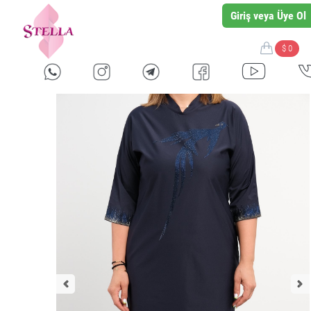
Giriş veya Üye Ol
$ 0