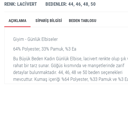
RENK: LACIVERT
BEDENLER: 44, 46, 48, 50
AÇIKLAMA
SIPARIŞ BILGISI
BEDEN TABLOSU
Giyim - Günlük Elbiseler
64% Polyester, 33% Pamuk, %3 Ea
Bu Büyük Beden Kadın Günlük Elbise, lacivert renkte olup şık 
rahat bir tarz sunar. Göğüs kısmında ve manşetlerinde zarif
detaylar bulunmaktadır. 44, 46, 48 ve 50 beden seçenekleri
mevcuttur. Kumaş içeriği %64 Polyester, %33 Pamuk ve %3 Ea
Bu özellikler elbiseyle hem konforlu hem de şık olmanızı sağl
Günlük kullanım için idealdir ve kadınlar için büyük beden
seçenekleriyle tasarlanmıştır.
stella shop
stellashop