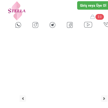
Giriş veya Üye Ol
$ 0