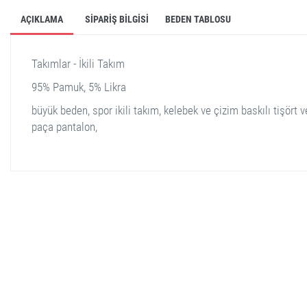
AÇIKLAMA
SIPARIŞ BILGISI
BEDEN TABLOSU
Takımlar - İkili Takım
95% Pamuk, 5% Likra
büyük beden, spor ikili takım, kelebek ve çizim baskılı tişört v
paça pantalon,
stella shop
stellashop
sveltostella