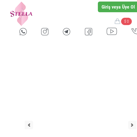
Giriş veya Üye Ol
$ 0