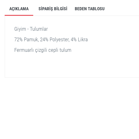
AÇIKLAMA
SIPARIŞ BILGISI
BEDEN TABLOSU
Giyim - Tulumlar
72% Pamuk, 24% Polyester, 4% Likra
Fermuarlı çizgili cepli tulum
stella shop
stellashop
sveltostella