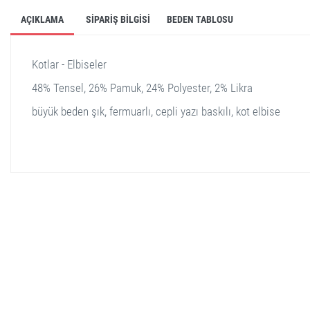
AÇIKLAMA
SIPARIŞ BILGISI
BEDEN TABLOSU
Kotlar - Elbiseler
48% Tensel, 26% Pamuk, 24% Polyester, 2% Likra
büyük beden şık, fermuarlı, cepli yazı baskılı, kot elbise
stella shop
stellashop
sveltostella