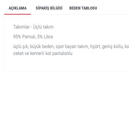
AÇIKLAMA
SIPARIŞ BILGISI
BEDEN TABLOSU
Takımlar - Üçlü takım
95% Pamuk, 5% Likra
üçlü şık, büyük beden, spor bayan takım, tişört, geniş kollu, ko
ceket ve kemerli kot pantalonlu
stella shop
stellashop
sveltostella