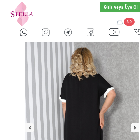
Giriş veya Üye Ol
$ 0