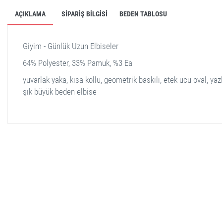
AÇIKLAMA
SIPARIŞ BILGISI
BEDEN TABLOSU
Giyim - Günlük Uzun Elbiseler
64% Polyester, 33% Pamuk, %3 Ea
yuvarlak yaka, kısa kollu, geometrik baskılı, etek ucu oval, yaz
şık büyük beden elbise
stella shop
stellashop
sveltostella