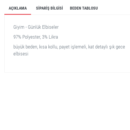
AÇIKLAMA
SIPARIŞ BILGISI
BEDEN TABLOSU
Giyim - Günlük Elbiseler
97% Polyester, 3% Likra
büyük beden, kısa kollu, payet işlemeli, kat detaylı şık gece
elbisesi
stella shop
stellashop
sveltostella