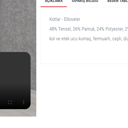
AÇIKLAMA
SIPARIŞ BILGISI
BEDEN TAB
Kotlar - Elbiseler
48% Tensel, 26% Pamuk, 24% Polyester, 2
kol ve etek ucu kumaş, fermuarlı, cepli, di