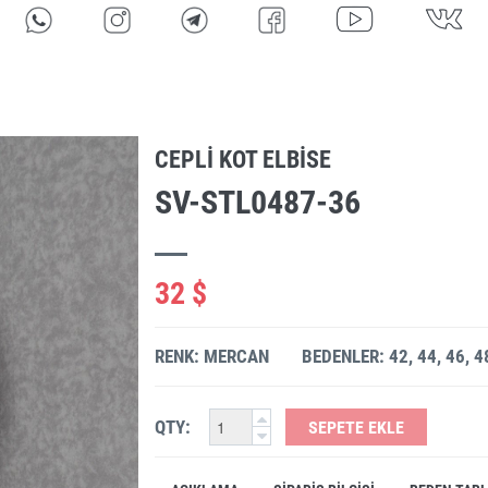
CEPLI KOT ELBISE
SV-STL0487-36
32 $
RENK: MERCAN
BEDENLER: 42, 44, 46, 4
QTY:
SEPETE EKLE