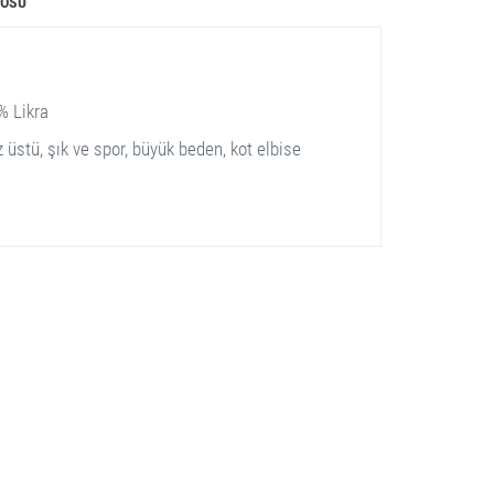
LOSU
% Likra
z üstü, şık ve spor, büyük beden, kot elbise