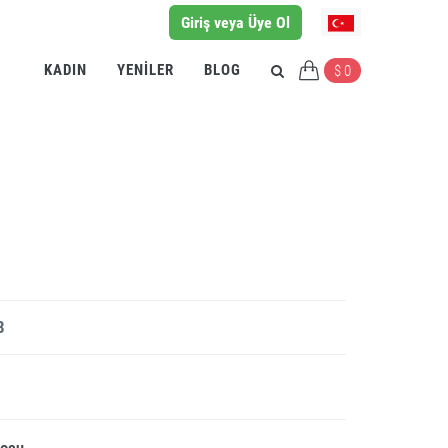
Giriş veya Üye Ol
KADIN
YENILER
BLOG
$ 0
8