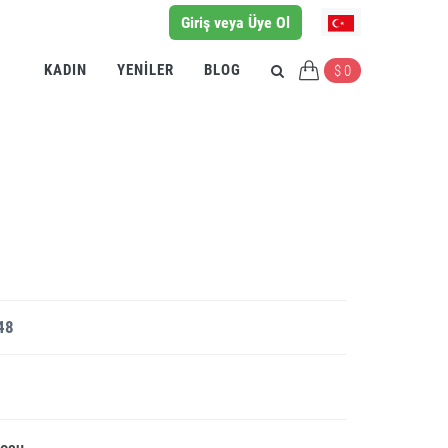
Giriş veya Üye Ol
KADIN
YENILER
BLOG
$ 0
48