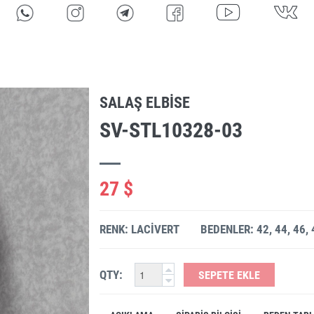
SALAŞ ELBISE
SV-STL10328-03
27 $
RENK: LACIVERT
BEDENLER: 42, 44, 46, 
QTY:
SEPETE EKLE