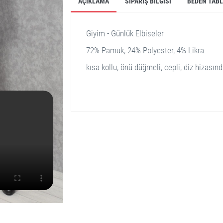
AÇIKLAMA
SIPARIŞ BILGISI
BEDEN TAB
Giyim - Günlük Elbiseler
72% Pamuk, 24% Polyester, 4% Likra
kısa kollu, önü düğmeli, cepli, diz hizasın