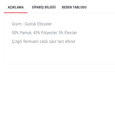
AÇIKLAMA
SIPARIŞ BILGISI
BEDEN TABLOSU
Giyim - Günlük Elbiseler
50% Pamuk, 45% Polyester, 5% Elestan
Çizgili fermuarlı cepli spor tarz elbise
stella shop
stellashop
sveltostella