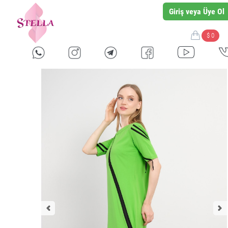
Giriş veya Üye Ol
$ 0