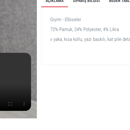
AÇIKLAMA
SIPARIŞ BILGISI
BEDEN TAB
Giyim - Elbiseler
72% Pamuk, 24% Polyester, 4% Likra
v yaka, kısa kollu, yazı baskılı, kat pile de