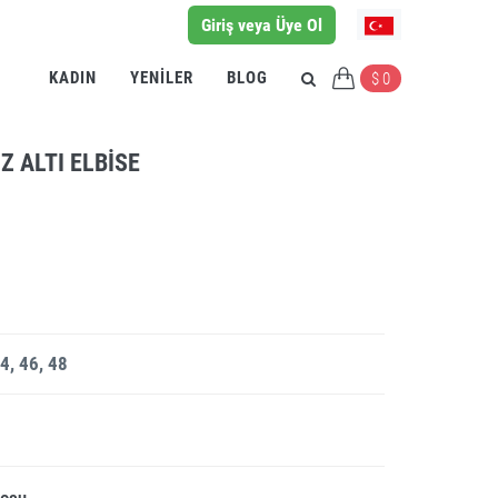
Giriş veya Üye Ol
KADIN
YENILER
BLOG
$ 0
Z ALTI ELBISE
4, 46, 48