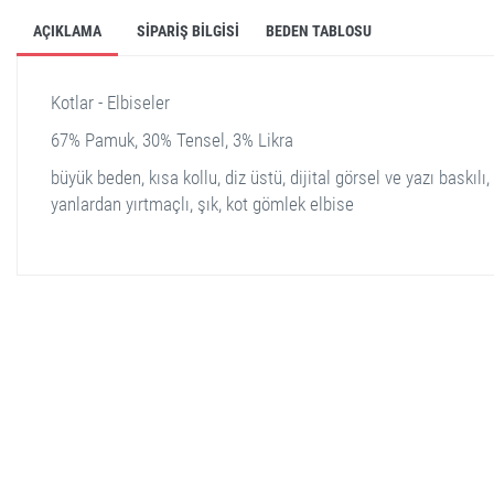
AÇIKLAMA
SIPARIŞ BILGISI
BEDEN TABLOSU
Kotlar - Elbiseler
67% Pamuk, 30% Tensel, 3% Likra
büyük beden, kısa kollu, diz üstü, dijital görsel ve yazı baskılı,
yanlardan yırtmaçlı, şık, kot gömlek elbise
stella shop
stellashop
sveltostella