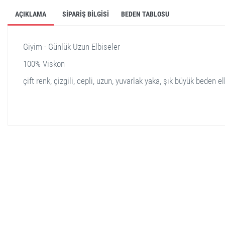
AÇIKLAMA
SIPARIŞ BILGISI
BEDEN TABLOSU
Giyim - Günlük Uzun Elbiseler
100% Viskon
çift renk, çizgili, cepli, uzun, yuvarlak yaka, şık büyük beden e
stella shop
stellashop
sveltostella