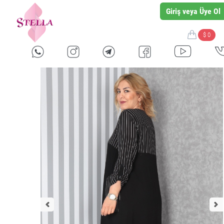
Giriş veya Üye Ol
$ 0