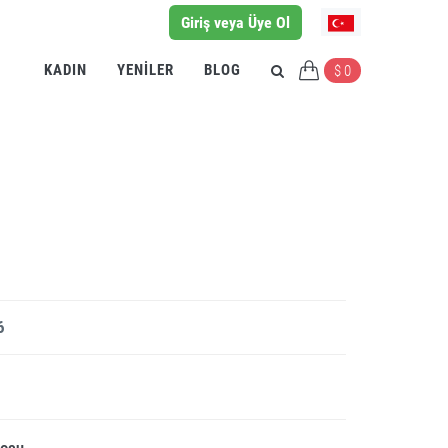
Giriş veya Üye Ol
KADIN
YENILER
BLOG
$ 0
6