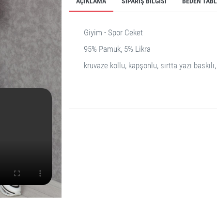
AÇIKLAMA
SIPARIŞ BILGISI
BEDEN TAB
Giyim - Spor Ceket
95% Pamuk, 5% Likra
kruvaze kollu, kapşonlu, sırtta yazı baskılı