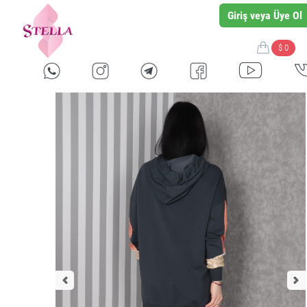
Giriş veya Üye Ol
$ 0