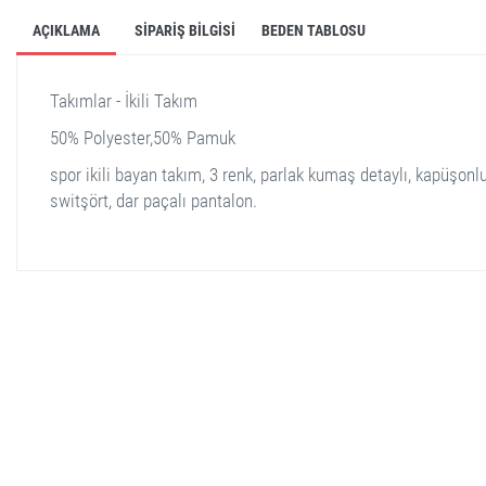
AÇIKLAMA
SIPARIŞ BILGISI
BEDEN TABLOSU
Takımlar - İkili Takım
50% Polyester,50% Pamuk
spor ikili bayan takım, 3 renk, parlak kumaş detaylı, kapüşonl
switşört, dar paçalı pantalon.
stella shop
stellashop
sveltostella