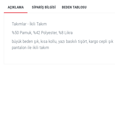
AÇIKLAMA
SIPARIŞ BILGISI
BEDEN TABLOSU
Takımlar - İkili Takım
%50 Pamuk, %42 Polyester, %8 Likra
büyük beden şık, kısa kollu, yazı baskılı tişört, kargo cepli şık
pantalon ile ikili takım
stella shop
stellashop
sveltostella