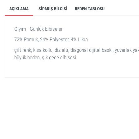
AÇIKLAMA
SIPARIŞ BILGISI
BEDEN TABLOSU
Giyim - Günlük Elbiseler
72% Pamuk, 24% Polyester, 4% Likra
çift ​​renk, kısa kollu, diz altı, diagonal dijital baskı, yuvarlak yak
büyük beden, şık gece elbisesi
stella shop
stellashop
sveltostella