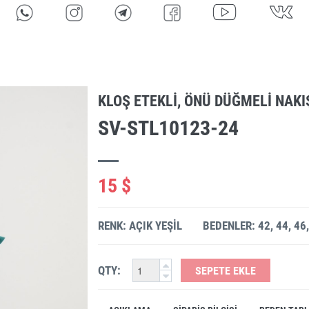
KLOŞ ETEKLI, ÖNÜ DÜĞMELI NAKIŞ
SV-STL10123-24
15 $
RENK: AÇIK YEŞIL
BEDENLER: 42, 44, 46,
QTY:
SEPETE EKLE