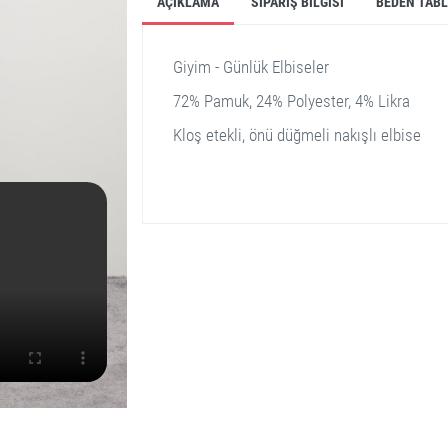
AÇIKLAMA
SIPARIŞ BILGISI
BEDEN TAB
Giyim - Günlük Elbiseler
72% Pamuk, 24% Polyester, 4% Likra
Kloş etekli, önü düğmeli nakışlı elbise