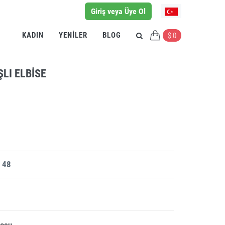
Giriş veya Üye Ol
KADIN
YENILER
BLOG
$ 0
LI ELBISE
 48