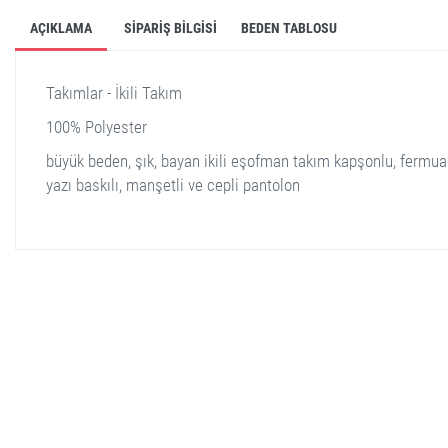
AÇIKLAMA
SIPARIŞ BILGISI
BEDEN TABLOSU
Takımlar - İkili Takım
100% Polyester
büyük beden, şık, bayan ikili eşofman takım kapşonlu, fermuar
yazı baskılı, manşetli ve cepli pantolon
stella shop
stellashop
sveltostella