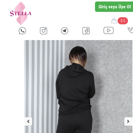
Giriş veya Üye Ol
$ 0