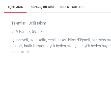
AÇIKLAMA
SIPARIŞ BILGISI
BEDEN TABLOSU
Takımlar - Üçlü takım
95% Pamuk, 5% Likra
içi penyeli, uzun kollu, cepli, ceket, klips düğmeli, pantolon p
lastikli, batik kumaş, büyük beden şık üçlü büyük beden baya
spor takım
stella shop
stellashop
sveltostella