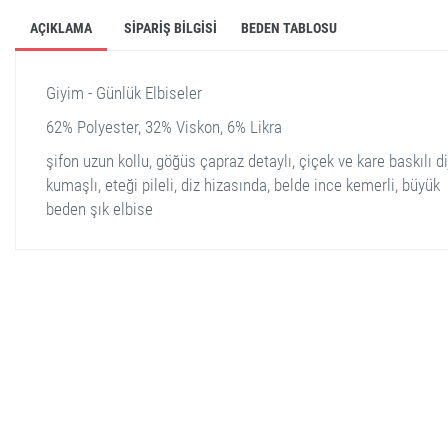
AÇIKLAMA
SIPARIŞ BILGISI
BEDEN TABLOSU
Giyim - Günlük Elbiseler
62% Polyester, 32% Viskon, 6% Likra
şifon uzun kollu, göğüs çapraz detaylı, çiçek ve kare baskılı di
kumaşlı, eteği pileli, diz hizasında, belde ince kemerli, büyük
beden şık elbise
stella shop
stellashop
sveltostella