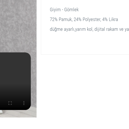
Giyim - Gömlek
72% Pamuk, 24% Polyester, 4% Likra
düğme ayarlı,yarım kol, dijital rakam ve y