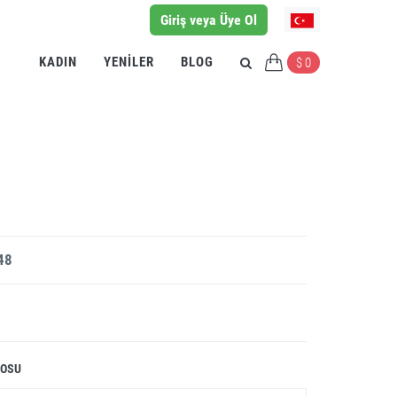
Giriş veya Üye Ol
KADIN
YENILER
BLOG
$ 0
48
LOSU