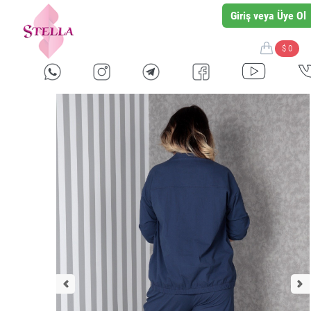
Giriş veya Üye Ol
$ 0