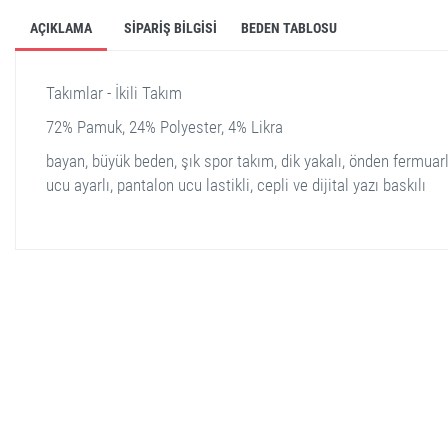
AÇIKLAMA
SIPARIŞ BILGISI
BEDEN TABLOSU
Takımlar - İkili Takım
72% Pamuk, 24% Polyester, 4% Likra
bayan, büyük beden, şık spor takım, dik yakalı, önden fermuarlı
ucu ayarlı, pantalon ucu lastikli, cepli ve dijital yazı baskılı
stella shop
stellashop
sveltostella