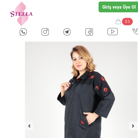
Giriş veya Üye Ol
$ 0