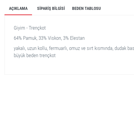
AÇIKLAMA
SIPARIŞ BILGISI
BEDEN TABLOSU
Giyim - Trençkot
64% Pamuk, 33% Viskon, 3% Elestan
yakalı, uzun kollu, fermuarlı, omuz ve sırt kısmında, dudak bask
büyük beden trençkot
stella shop
stellashop
sveltostella